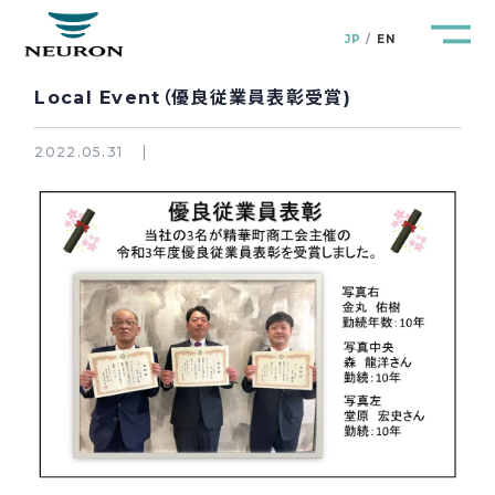
JP
EN
Local Event（優良従業員表彰受賞)
2022.05.31
管路防災研究所
Pipeline Resilience Lab.
企業情報
Company
製品＆サービス
Products&Service
研究開発
R&D
新着情報
News&Topics