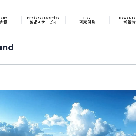
pany
Products&Service
R&D
News&To
情報
製品＆サービス
研究開発
新着情
und