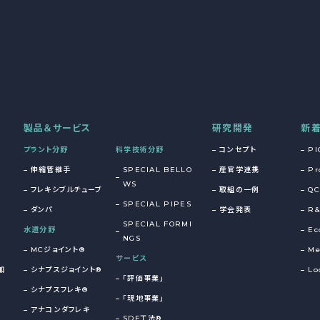
製品＆サービス
研究開発
新
プラント分野
科学技術分野
コンセプト
PI
伸縮管継手
SPECIAL BELLO
産官学連携
Pr
WS
フレキシブルチューブ
取組の一例
QC
SPECIAL PIPES
ダンパ
学会発表
R
SPECIAL FORMI
水道分野
Ec
NGS
MCジョイント®
Me
サービス
加
シナプスジョイント®
Lo
「評価事業」
シナプスフレキ®
「現地事業」
アナコンダフレキ
SDF工法®