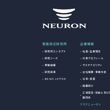
管路防災研究所
企業情報
研究所コンセプト
社是・企業理念
研究シーズ
代表プロフィール
実験設備
サステナビリティ
研究成果
会社概要・事業内容
NEWS LETTER
沿革・受賞
設備紹介
工場認定・技能士及び
盟団体
アクアニューロン