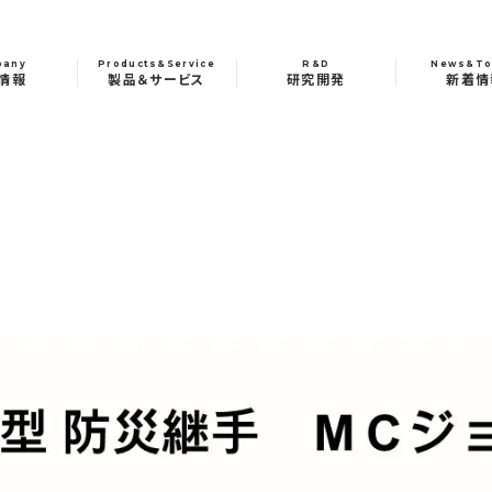
pany
Products&Service
R&D
News&To
情報
製品＆サービス
研究開発
新着情