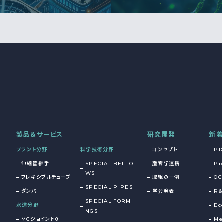
製品＆サービス
研究開発
新
プラント分野
科学技術分野
コンセプト
PI
伸縮管継手
SPECIAL BELLO
産官学連携
Pr
WS
フレキシブルチューブ
取組の一例
QC
SPECIAL PIPES
ダンパ
学会発表
R
SPECIAL FORMI
水道分野
Ec
NGS
MCジョイント®
Me