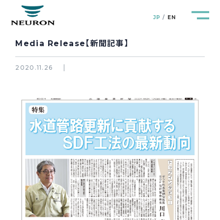
JP
EN
Media Release【新聞記事】
2020.11.26
管路防災研究所
Pipeline Resilience Lab.
企業情報
Company
製品＆サービス
Products&Service
研究開発
R&D
新着情報
News&Topics