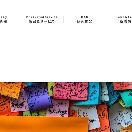
pany
Products&Service
R&D
News&To
情報
製品＆サービス
研究開発
新着情