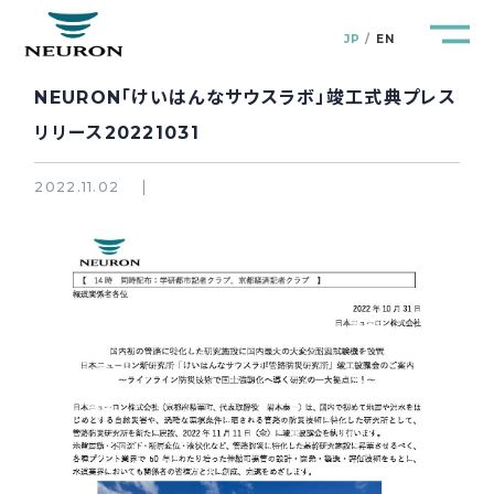
JP
EN
NEURON「けいはんなサウスラボ」竣工式典プレス
リリース20221031
2022.11.02
管路防災研究所
Pipeline Resilience Lab.
企業情報
Company
製品＆サービス
Products&Service
研究開発
R&D
新着情報
News&Topics