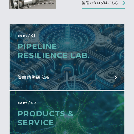
製品カタログはこちら
cont / 01
PIPELINE
RESILIENCE LAB.
管路防災研究所
cont / 02
PRODUCTS &
SERVICE