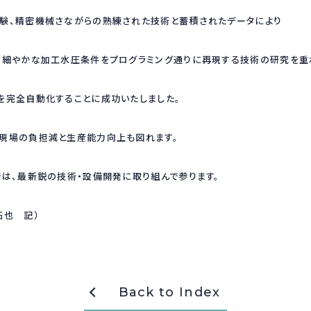
験、精密機械さながらの熟練された技術と蓄積されたデータにより
、細やかな加工水圧条件をプログラミング通りに再現する技術の研究を重
を完全自動化することに成功いたしました。
現場の負担減と生産能力向上も図れます。
では、最新鋭の技術・設備開発に取り組んで参ります。
 拓也 記）
Back to Index