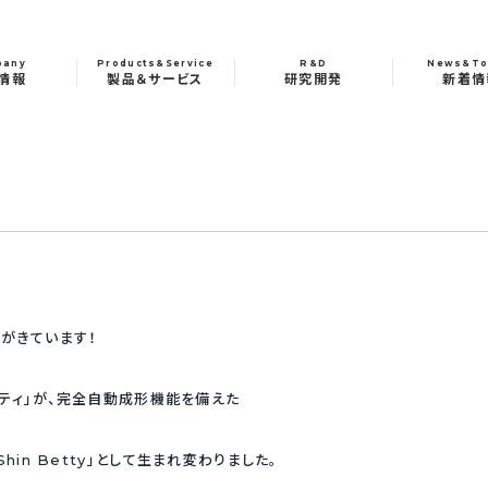
pany
Products&Service
R&D
News&To
情報
製品＆サービス
研究開発
新着情
がきています！
ティ」が、完全自動成形機能を備えた
hin Betty」として生まれ変わりました。