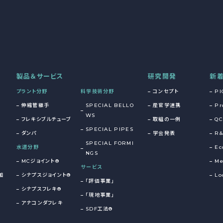
製品＆サービス
研究開発
新
プラント分野
科学技術分野
コンセプト
PI
伸縮管継手
SPECIAL BELLO
産官学連携
Pr
WS
フレキシブルチューブ
取組の一例
QC
SPECIAL PIPES
ダンパ
学会発表
R
SPECIAL FORMI
水道分野
Ec
NGS
MCジョイント®
Me
サービス
加
シナプスジョイント®
Lo
「評価事業」
シナプスフレキ®
「現地事業」
アナコンダフレキ
SDF工法®