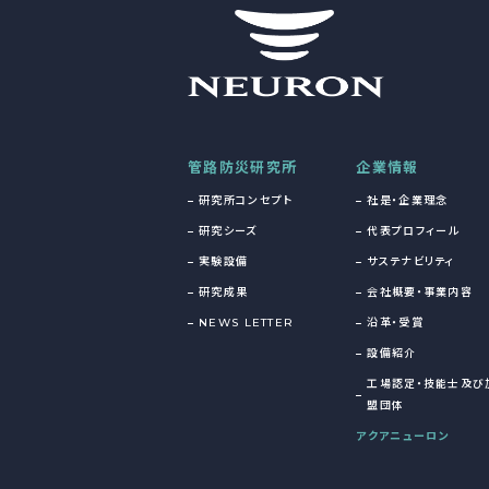
管路防災研究所
企業情報
研究所コンセプト
社是・企業理念
研究シーズ
代表プロフィール
実験設備
サステナビリティ
研究成果
会社概要・事業内容
NEWS LETTER
沿革・受賞
設備紹介
工場認定・技能士及び
盟団体
アクアニューロン