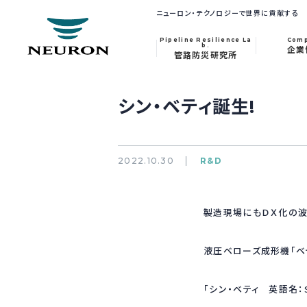
ニューロン・テクノロジーで世界に貢献する
Pipeline Resilience La
Com
b.
企業
管路防災研究所
シン・ベティ誕生!
2022.10.30
R&D
製造現場にもＤＸ化の波
液圧ベローズ成形機「ベ
「シン・ベティ 英語名：S