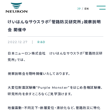
JP
EN
けいはんなサウスラボ「管路防災研究所」視察説明
会 開催中
2022.12.27
R&D
管路防災研究所
Pipeline Resilience Lab.
日本ニューロン株式会社 けいはんなサウスラボ「管路防災研
究所」では、
企業情報
Company
視察説明会を随時開催いたしております。
製品＆サービス
Products&Service
大変位耐震試験機“Purple Monster”をはじめ各種試験機、
研究開発
R&D
研究所内を余すところなくご見学頂けます。
新着情報
News&Topics
地盤震動・不同沈下・断層変位・液状化など、管路防災に特化