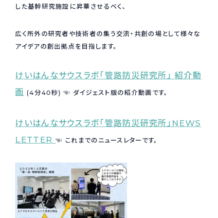
した基幹研究施設に昇華させるべく、
採用情報
Recruit
広く所外の研究者や技術者の集う交流・共創の場として様々な
アイデアの創出拠点を目指します。
お問い合わせ
けいはんなサウスラボ「管路防災研究所」 紹介動
画
(4分40秒) ☜ ダイジェスト版の紹介動画です。
webカタログ
けいはんなサウスラボ「管路防災研究所」NEWS
LETTER
☜ これまでのニュースレターです。