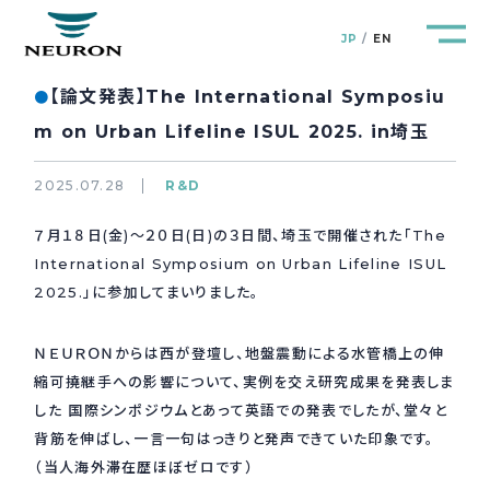
JP
EN
【論文発表】The International Symposiu
●
m on Urban Lifeline ISUL 2025. in埼玉
2025.07.28
R&D
管路防災研究所
Pipeline Resilience Lab.
７月１８日(金)～２０日(日)の３日間、埼玉で開催された「The
International Symposium on Urban Lifeline ISUL
企業情報
Company
2025.」に参加してまいりました。
製品＆サービス
Products&Service
ＮＥＵＲＯＮからは西が登壇し、地盤震動による水管橋上の伸
縮可撓継手への影響について、実例を交え研究成果を発表しま
研究開発
R&D
した 国際シンポジウムとあって英語での発表でしたが、堂々と
背筋を伸ばし、一言一句はっきりと発声できていた印象です。
（当人海外滞在歴ほぼゼロです）
新着情報
News&Topics