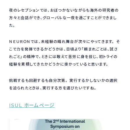
夜のレセプションでは、おぼつかないながらも海外の研究者の
採用情報
Recruit
方々と会話ができ、グローバルな一夜を過ごすことができまし
た。
お問い合わせ
ＮＥＵＲＯＮでは、未経験の晴れ舞台が次々にやってきます。 そ
こで力を発揮できるかどうかは、日頃より「頼まれごとは、試さ
れごと」の精神で、ときには敢えて苦労に身を投じ、初トライの
webカタログ
経験を累積してきたかどうかに掛かっていると思います。
挑戦するも回避するも自分次第。 実行するかしないかの選択
を迫られたときは、実行する方を選びたいですね。
ISUL ホームページ