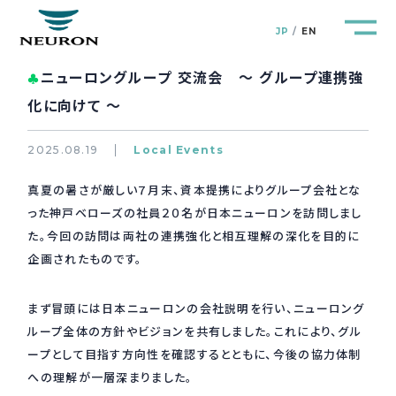
JP
EN
ニューロングループ 交流会 ～ グループ連携強
♣
化に向けて ～
2025.08.19
Local Events
管路防災研究所
Pipeline Resilience Lab.
真夏の暑さが厳しい７月末、資本提携によりグループ会社とな
った神戸ベローズの社員２０名が日本ニューロンを訪問しまし
企業情報
Company
た。今回の訪問は両社の連携強化と相互理解の深化を目的に
企画されたものです。
製品＆サービス
Products&Service
まず冒頭には日本ニューロンの会社説明を行い、ニューロング
研究開発
R&D
ループ全体の方針やビジョンを共有しました。これにより、グル
ープとして目指す方向性を確認するとともに、今後の協力体制
への理解が一層深まりました。
新着情報
News&Topics