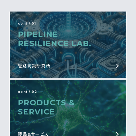
cont / 01
PIPELINE
RESILIENCE LAB.
管路防災研究所
cont / 02
PRODUCTS &
SERVICE
製品＆サービス