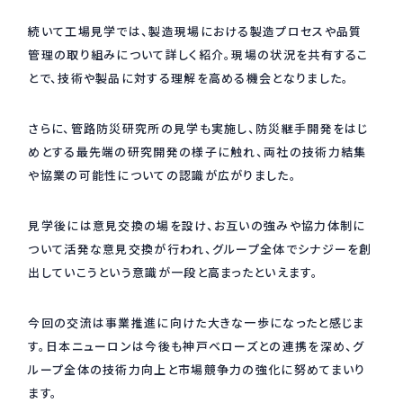
続いて工場見学では、製造現場における製造プロセスや品質
採用情報
Recruit
管理の取り組みについて詳しく紹介。現場の状況を共有するこ
とで、技術や製品に対する理解を高める機会となりました。
お問い合わせ
さらに、管路防災研究所の見学も実施し、防災継手開発をはじ
めとする最先端の研究開発の様子に触れ、両社の技術力結集
や協業の可能性についての認識が広がりました。
webカタログ
見学後には意見交換の場を設け、お互いの強みや協力体制に
ついて活発な意見交換が行われ、グループ全体でシナジーを創
出していこうという意識が一段と高まったといえます。
今回の交流は事業推進に向けた大きな一歩になったと感じま
す。日本ニューロンは今後も神戸ベローズとの連携を深め、グ
ループ全体の技術力向上と市場競争力の強化に努めてまいり
ます。