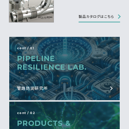
製品カタログはこちら
cont / 01
PIPELINE
RESILIENCE LAB.
管路防災研究所
cont / 02
PRODUCTS &