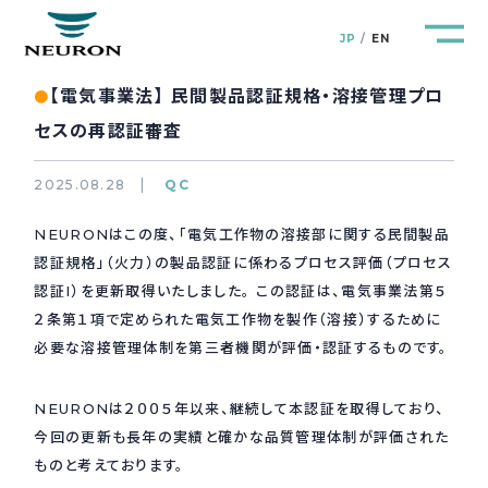
JP
EN
【電気事業法】 民間製品認証規格・溶接管理プロ
●
セスの再認証審査
2025.08.28
QC
管路防災研究所
Pipeline Resilience Lab.
NEURONはこの度、「電気工作物の溶接部に関する民間製品
認証規格」（火力）の製品認証に係わるプロセス評価（プロセス
企業情報
Company
認証I）を更新取得いたしました。 この認証は、電気事業法第５
２条第１項で定められた電気工作物を製作（溶接）するために
製品＆サービス
Products&Service
必要な溶接管理体制を第三者機関が評価・認証するものです。
研究開発
R&D
NEURONは２００５年以来、継続して本認証を取得しており、
今回の更新も長年の実績と確かな品質管理体制が評価された
ものと考えております。
新着情報
News&Topics