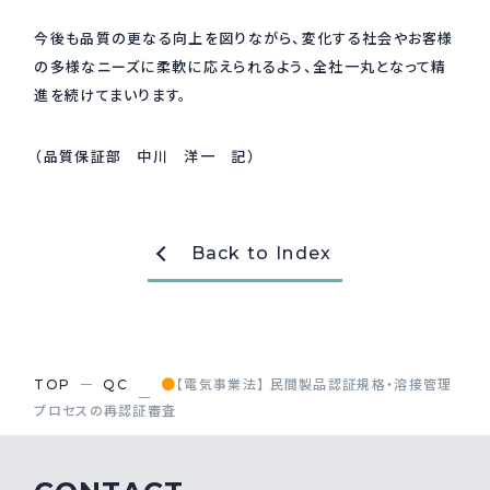
今後も品質の更なる向上を図りながら、変化する社会やお客様
採用情報
Recruit
の多様なニーズに柔軟に応えられるよう、全社一丸となって精
進を続けてまいります。
お問い合わせ
（品質保証部 中川 洋一 記）
webカタログ
Back to Index
●
TOP
QC
【電気事業法】 民間製品認証規格・溶接管理
プロセスの再認証審査