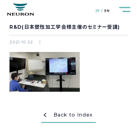
JP
EN
R&D(日本塑性加工学会様主催のセミナー受講)
2021.10.22
管路防災研究所
Pipeline Resilience Lab.
企業情報
Company
製品＆サービス
Products&Service
研究開発
R&D
Back to Index
新着情報
News&Topics