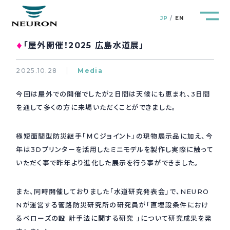
JP
EN
「屋外開催！2025 広島水道展」
♦
2025.10.28
Media
今回は屋外での開催でしたが2日間は天候にも恵まれ、3日間
管路防災研究所
Pipeline Resilience Lab.
を通して多くの方に来場いただくことができました。
企業情報
Company
極短面間型防災継手「ＭＣジョイント」の現物展示品に加え、今
年は3Dプリンターを活用したミニモデルを製作し実際に触って
製品＆サービス
Products&Service
いただく事で昨年より進化した展示を行う事ができました。
研究開発
また、同時開催しておりました「水道研究発表会」で、NEURO
R&D
Nが運営する管路防災研究所の研究員が「直埋設条件におけ
るベローズの設 計手法に関する研究 」について研究成果を発
新着情報
News&Topics