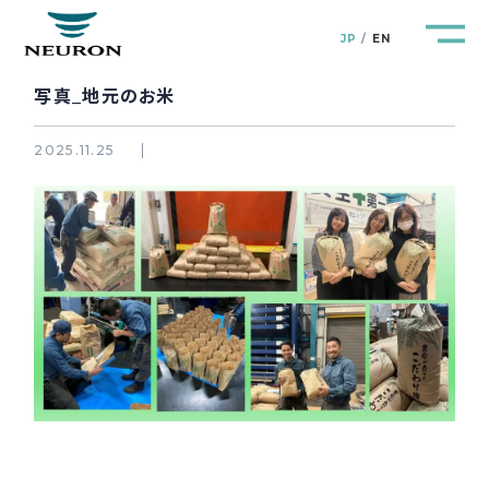
JP
EN
写真_地元のお米
2025.11.25
管路防災研究所
Pipeline Resilience Lab.
企業情報
Company
製品＆サービス
Products&Service
研究開発
R&D
新着情報
News&Topics