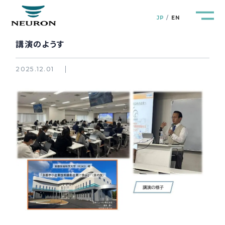
JP
EN
講演のようす
2025.12.01
管路防災研究所
Pipeline Resilience Lab.
企業情報
Company
製品＆サービス
Products&Service
研究開発
R&D
新着情報
News&Topics