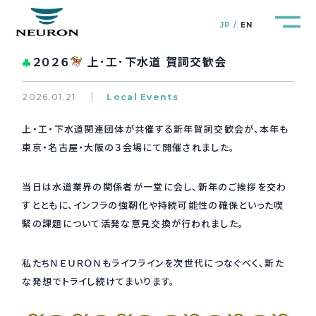
JP
EN
２０２６
上･工･下水道 賀詞交歓会
♣
2026.01.21
Local Events
上・工・下水道関連団体が共催する新年賀詞交歓会が、本年も
管路防災研究所
Pipeline Resilience Lab.
東京・名古屋・大阪の３会場にて開催されました。
企業情報
Company
当日は水道業界の関係者が一堂に会し、新年のご挨拶を交わ
すとともに、インフラの強靭化や持続可能性の確保といった喫
製品＆サービス
Products&Service
緊の課題について活発な意見交換が行われました。
研究開発
私たちＮＥＵＲＯＮもライフラインを次世代につなぐべく、新た
R&D
な発想でトライし続けてまいります。
新着情報
News&Topics