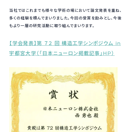
当社ではこれまでも様々な学術の場において論文発表を重ね、
採用情報
Recruit
多くの経験を積んでまいりました。今回の受賞を励みとし、今後
もより一層の研究活動に取り組んでまいります。
お問い合わせ
【学会発表】第 ７２ 回 構造工学シンポジウム in
宇都宮大学（「日本ニューロン掲載記事」HP）
webカタログ