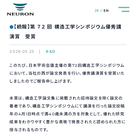
JP
EN
【続報】第 ７２ 回 構造工学シンポジウム優秀講
●
演賞 受賞
2026.05.25
R&D
管路防災研究所
Pipeline Resilience Lab.
このたび、日本学術会議主催の第72回構造工学シンポジウム
において、当社の西が論文発表を行い、優秀講演賞を受賞いた
企業情報
Company
しましたのでご報告申し上げます。
製品＆サービス
Products&Service
本賞は、構造工学論文集に掲載された招待論文を除く論文の
著者であり、構造工学シンポジウムにて講演を行った論文投稿
研究開発
R&D
年の4月1日時点で満40歳未満の方を対象として、優れた研究
成果をわかりやすく豊かな表現で発表されたと認められた方に
授与されるものです。
新着情報
News&Topics