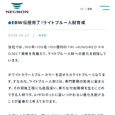
JP
EN
EBW伝授完了！ライトブルー人財育成
●
2026.06.22
R&D
当社では、100年・100名・100億円のTRI-HUNDRED PR
管路防災研究所
Pipeline Resilience Lab.
OJECT実現を見据えて、ライトブルー人財への進化を目指して
います。
企業情報
Company
ホワイトカラーとブルーカラーを混ぜたらライトブルーとなりま
製品＆サービス
Products&Service
す。すなわち、ライトブルー人財とは、専門業務の知見に留まら
ず、その前後工程にも造詣深い、新たな付加価値を生むことの
研究開発
できる人財です。AIやロボットに追いつかれない進化を遂げる
R&D
ことが重要だと考えております。
新着情報
News&Topics