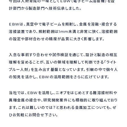
今回は人財育成の一環としてEBW（電子ビーム溶接機）を設
計部門から製造部門へ技術伝承しました。
採用情報
Recruit
EBWは、真空中で電子ビームを照射し、金属を溶融・接合する
溶接装置であり、照射範囲は1mm未満と非常に狭く、溶接範囲
お問い合わせ
の設定や部材合わせの精度が品質に大きく影響します。
入念な事前すり合わせや試作検証を通じて、設計と製造の相互
webカタログ
理解を深めることが、互いの領域を理解して判断できる「ライト
ブルー人財」を生み出す基盤となっています。引継の中で個々人
の知見を活かし、EBWの活用範囲をさらに広げています。
当社では、EBWを活用し、ニオブをはじめとする難溶接材料や
異種金属の接合や、研究開発案件にも積極的に取り組んでおり
ます。これは難しいのでは？と思われる金属加工についても、ぜ
ひお気軽にお問合せ下さい。