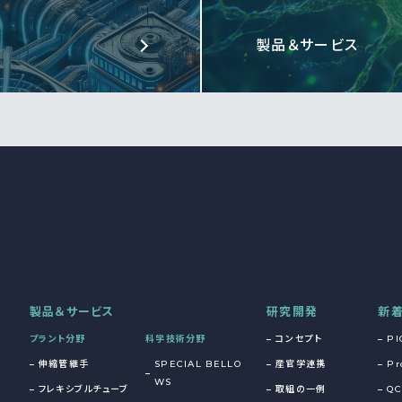
製品＆サービス
製品＆サービス
研究開発
新
プラント分野
科学技術分野
コンセプト
PI
伸縮管継手
SPECIAL BELLO
産官学連携
Pr
WS
フレキシブルチューブ
取組の一例
QC