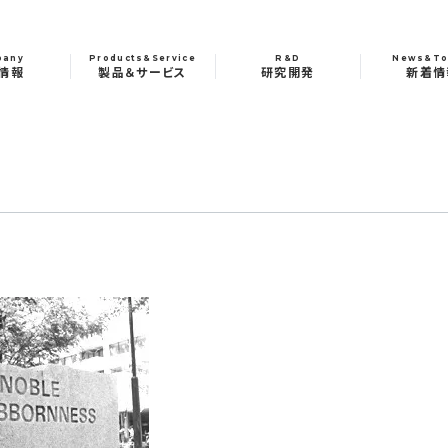
pany
Products&Service
R&D
News&To
情報
製品＆サービス
研究開発
新着情