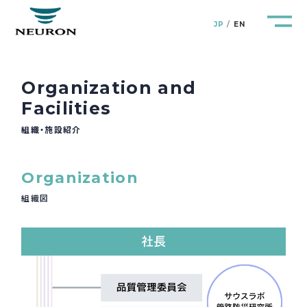
JP
EN
Organization and
Facilities
組織・施設紹介
管路防災研究所
Pipeline Resilience Lab.
企業情報
Organization
Company
組織図
製品＆サービス
Products&Service
研究開発
R&D
新着情報
News&Topics