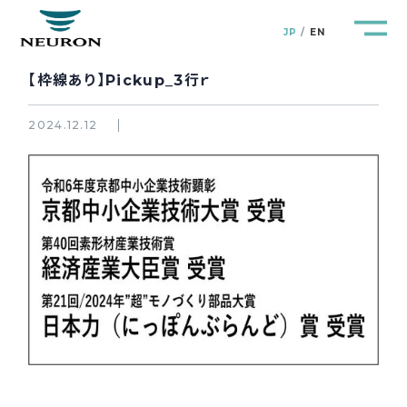
JP
EN
【枠線あり】Pickup_3行ｒ
2024.12.12
管路防災研究所
Pipeline Resilience Lab.
企業情報
Company
製品＆サービス
Products&Service
研究開発
R&D
新着情報
News&Topics