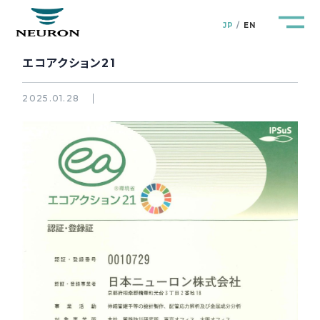
JP
EN
エコアクション21
2025.01.28
管路防災研究所
Pipeline Resilience Lab.
企業情報
Company
製品＆サービス
Products&Service
研究開発
R&D
新着情報
News&Topics