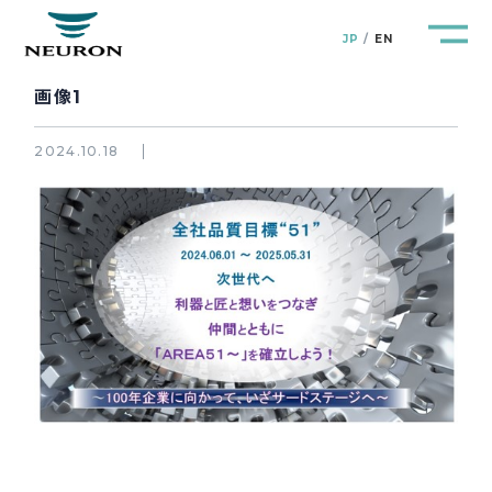
JP
EN
画像1
2024.10.18
管路防災研究所
Pipeline Resilience Lab.
企業情報
Company
製品＆サービス
Products&Service
研究開発
R&D
新着情報
News&Topics