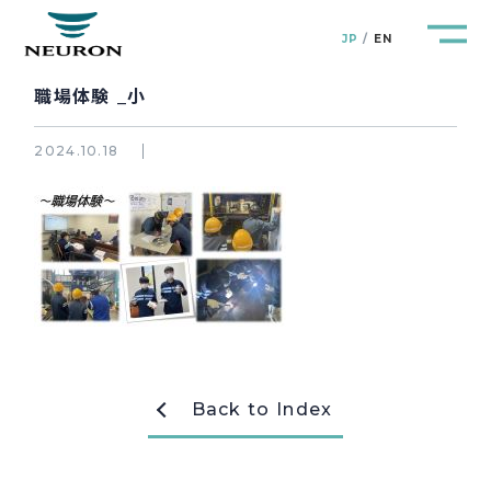
JP
EN
職場体験 _小
2024.10.18
管路防災研究所
Pipeline Resilience Lab.
企業情報
Company
製品＆サービス
Products&Service
研究開発
Back to Index
R&D
新着情報
News&Topics