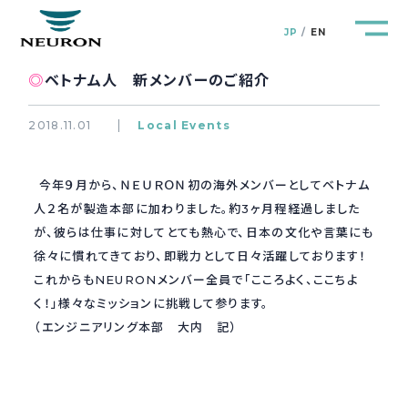
JP
EN
◎
ベトナム人 新メンバーのご紹介
2018.11.01
Local Events
管路防災研究所
Pipeline Resilience Lab.
今年９月から、ＮＥＵＲＯＮ初の海外メンバーとしてベトナム
人２名が製造本部に加わりました。約3ヶ月程経過しました
企業情報
が、彼らは仕事に対してとても熱心で、日本の文化や言葉にも
Company
徐々に慣れてきており、即戦力として日々活躍しております！
これからもNEURONメンバー全員で「こころよく、ここちよ
製品＆サービス
Products&Service
く！」様々なミッションに挑戦して参ります。
（エンジニアリング本部 大内 記）
研究開発
R&D
新着情報
News&Topics