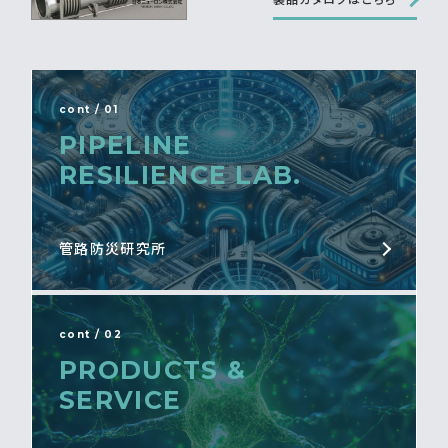
cont / 01
PIPELINE
RESILIENCE LAB.
管路防災研究所
cont / 02
PRODUCTS &
SERVICE