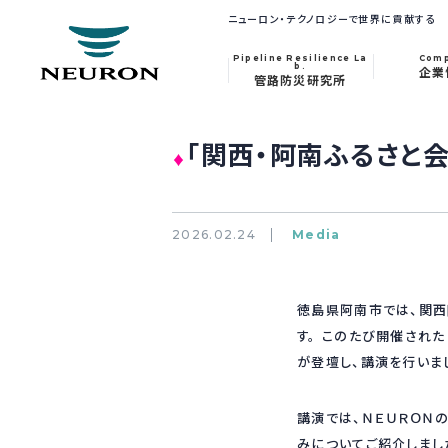
ニューロン・テクノロジーで世界に貢献する
Pipeline Resilience La
Com
b.
企業
管路防災研究所
「関西・阿南ふるさと
♦
2026.02.24
Media
徳島県阿南市では、関西
す。 このたび開催され
が登壇し、講演を行いま
講演では、ＮＥＵＲＯＮ
みについてご紹介しまし