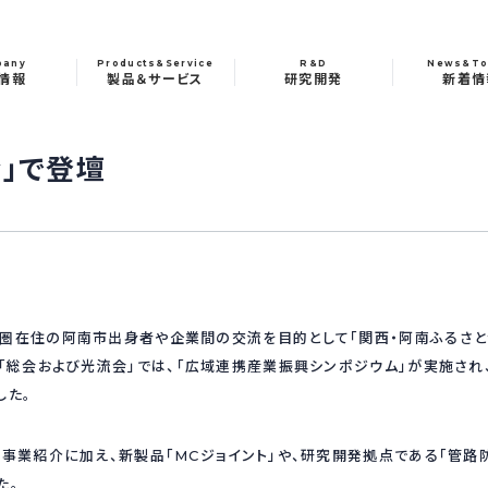
pany
Products&Service
R&D
News&To
情報
製品＆サービス
研究開発
新着情
会」で登壇
圏在住の阿南市出身者や企業間の交流を目的として「関西・阿南ふるさと
た「総会および光流会」では、「広域連携産業振興シンポジウム」が実施され
した。
の事業紹介に加え、新製品「MCジョイント」や、研究開発拠点である「管路
た。