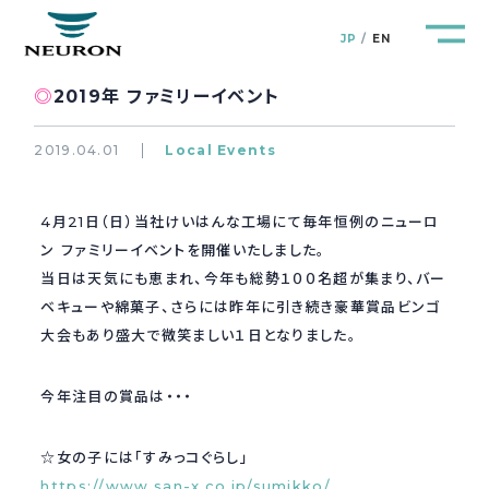
JP
EN
◎
2019年 ファミリーイベント
2019.04.01
Local Events
管路防災研究所
Pipeline Resilience Lab.
4月21日（日）当社けいはんな工場にて毎年恒例のニューロ
ン ファミリーイベントを開催いたしました。
企業情報
当日は天気にも恵まれ、今年も総勢１００名超が集まり、バー
Company
ベキューや綿菓子、さらには昨年に引き続き豪華賞品ビンゴ
大会もあり盛大で微笑ましい１日となりました。
製品＆サービス
Products&Service
今年注目の賞品は・・・
研究開発
R&D
☆女の子には「すみっコぐらし」
新着情報
News&Topics
https://www.san-x.co.jp/sumikko/