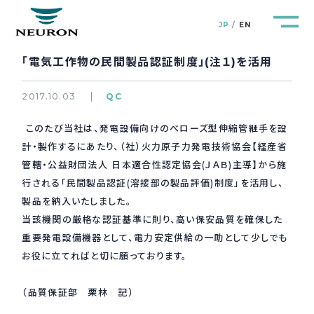
JP
EN
「電気工作物の民間製品認証制度」(注１)を活用
2017.10.03
QC
このたび当社は、発電設備向けのべローズ型伸縮管継手を設
管路防災研究所
Pipeline Resilience Lab.
計・製作するにあたり、（社）火力原子力発電技術協会【経産省
管轄・公益財団法人 日本適合性認定協会(ＪＡＢ)主導】から施
企業情報
Company
行される「民間製品認証(溶接部の製品評価)制度」を活用し、
製品を納入いたしました。
製品＆サービス
当該機関の厳格な認証基準に則り、高い保安品質を確保した
Products&Service
重要発電設備機器として、電力安定供給の一助として少しでも
お役に立てればと切に願っております。
研究開発
R&D
（品質保証部 栗林 記）
新着情報
News&Topics