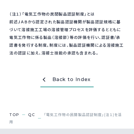
採用情報
Recruit
（注１）「電気工作物の民間製品認証制度」とは
前述ＪＡＢから認定された製品認証機関が製品認証規格に基
づいて溶接施工工場の溶接管理プロセスを評価するとともに
電気工作物に係る製品（溶接部）等の評価を行い、認証書/承
お問い合わせ
認書を発行する制度。制度には、製品認証機関による溶接施工
法の認証に加え、溶接士技能の承認も含まれる。
webカタログ
Back to Index
TOP
QC
「電気工作物の民間製品認証制度」(注１)を活
用