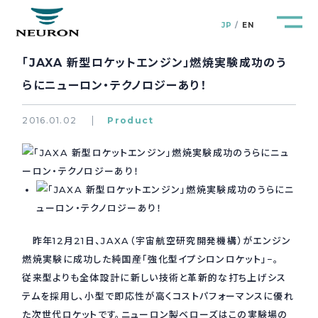
JP
EN
「JAXA 新型ロケットエンジン」燃焼実験成功のう
らにニューロン・テクノロジーあり！
2016.01.02
Product
管路防災研究所
Pipeline Resilience Lab.
企業情報
Company
製品＆サービス
Products&Service
昨年12月21日、JAXA（宇宙航空研究開発機構）がエンジン
燃焼実験に成功した純国産「強化型イプシロンロケット」−。
研究開発
R&D
従来型よりも全体設計に新しい技術と革新的な打ち上げシス
テムを採用し、小型で即応性が高くコストパフォーマンスに優れ
新着情報
News&Topics
た次世代ロケットです。ニューロン製ベローズはこの実験場の