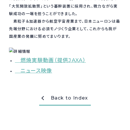
「大気開放拡散筒」という基幹装置に採用され、微力ながら実
採用情報
Recruit
験成功の一端を担うことができました。
素粒子＆加速器から航空宇宙産業まで、日本ニューロンは最
先端分野における必須モノづくり企業として、これからも我が
国産業の発展に努めてまいります。
お問い合わせ
webカタログ
燃焼実験動画（提供JAXA）
ニュース映像
Back to Index