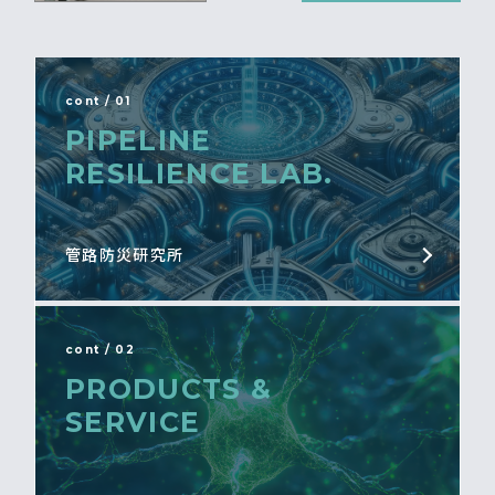
cont / 01
PIPELINE
RESILIENCE LAB.
管路防災研究所
cont / 02
PRODUCTS &
SERVICE