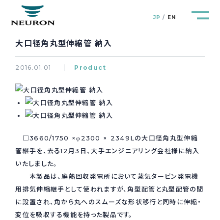
JP
EN
大口径角丸型伸縮管 納入
2016.01.01
Product
管路防災研究所
Pipeline Resilience Lab.
企業情報
Company
□3660/1750 ×φ2300 × 2349Lの大口径角丸型伸縮
管継手を、去る12月3日、大手エンジニアリング会社様に納入
製品＆サービス
Products&Service
いたしました。
本製品は、廃熱回収発電所において蒸気タービン発電機
研究開発
R&D
用排気伸縮継手として使われますが、角型配管と丸型配管の間
に設置され、角から丸へのスムーズな形状移行と同時に伸縮・
新着情報
News&Topics
変位を吸収する機能を持った製品です。