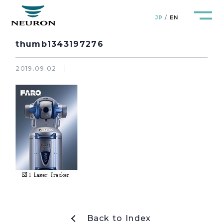
JP
EN
thumb1343197276
2019.09.02
管路防災研究所
Pipeline Resilience Lab.
企業情報
Company
製品＆サービス
Products&Service
研究開発
R&D
新着情報
News&Topics
Back to Index