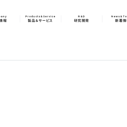
pany
Products&Service
R&D
News&To
情報
製品＆サービス
研究開発
新着情
2