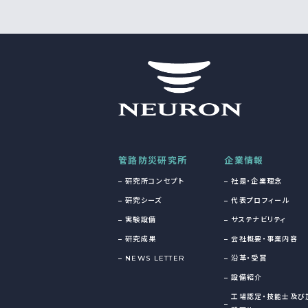
管路防災研究所
企業情報
研究所コンセプト
社是・企業理念
研究シーズ
代表プロフィール
実験設備
サステナビリティ
研究成果
会社概要・事業内容
NEWS LETTER
沿革・受賞
設備紹介
工場認定・技能士及び