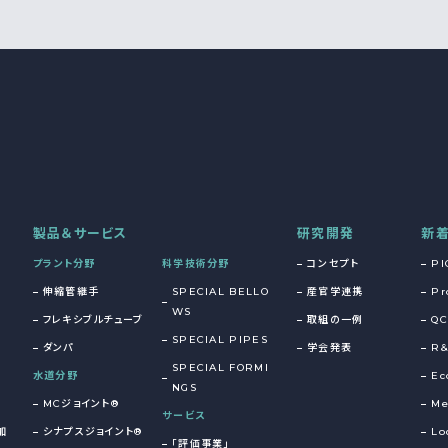
製品＆サービス
研究開発
新
プラント分野
科学技術分野
コンセプト
PI
伸縮管継手
SPECIAL BELLO
産官学連携
Pr
WS
フレキシブルチューブ
取組の一例
QC
SPECIAL PIPES
ダンパ
学会発表
R
SPECIAL FORMI
水道分野
Ec
NGS
MCジョイント®
Me
サービス
加
シナプスジョイント®
Lo
「評価事業」