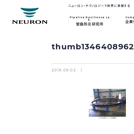
ニューロン・テクノロジーで世界に貢献する
Pipeline Resilience La
Com
b.
企業
管路防災研究所
thumb134640896
2019.09.02