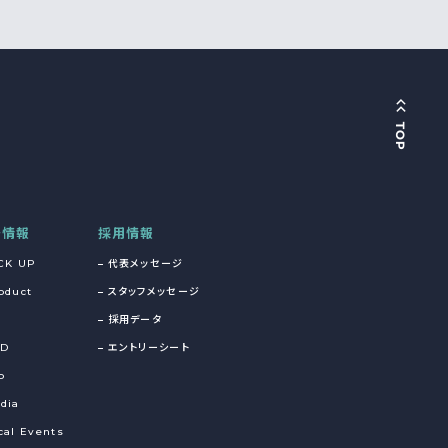
着情報
採用情報
CK UP
代表メッセージ
oduct
スタッフメッセージ
採用データ
&D
エントリーシート
o
dia
cal Events