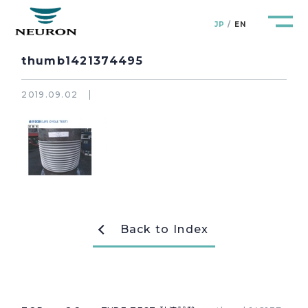
JP
EN
thumb1421374495
2019.09.02
管路防災研究所
Pipeline Resilience Lab.
企業情報
Company
製品＆サービス
Products&Service
Back to Index
研究開発
R&D
新着情報
News&Topics