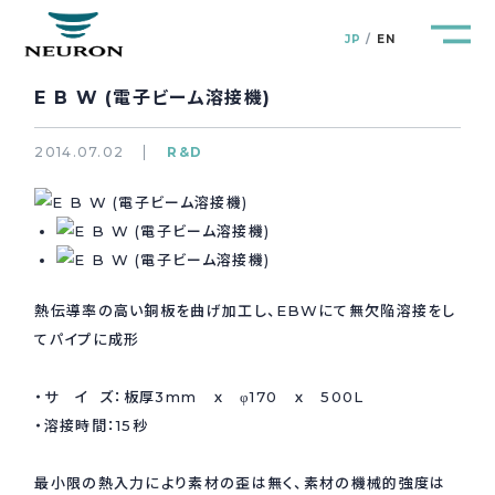
JP
EN
E B W (電子ビーム溶接機)
2014.07.02
R&D
管路防災研究所
Pipeline Resilience Lab.
企業情報
Company
熱伝導率の高い銅板を曲げ加工し、EBWにて無欠陥溶接をし
てパイプに成形
製品＆サービス
Products&Service
・サ イ ズ：板厚3mm ｘ φ170 ｘ 500L
研究開発
R&D
・溶接時間：15秒
新着情報
News&Topics
最小限の熱入力により素材の歪は無く、素材の機械的強度は