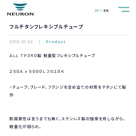
JP
EN
フルチタンフレキシブルチューブ
2012.01.02
Product
ALL TP３４０製 軽量型フレキシブルチューブ
管路防災研究所
Pipeline Resilience Lab.
２５０A x ５０００L JIS１０K
企業情報
Company
・チューブ、ブレード、フランジを含め全ての材質をチタンにて製
製品＆サービス
作
Products&Service
研究開発
R&D
耐腐食性は言うまでも無く、ステンレス製の強度を有しながら、
軽量化が図られ、
新着情報
News&Topics