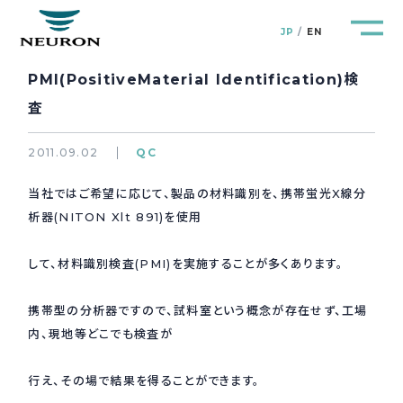
JP
EN
PMI(PositiveMaterial Identification)検
査
2011.09.02
QC
管路防災研究所
Pipeline Resilience Lab.
当社ではご希望に応じて、製品の材料識別を、携帯蛍光X線分
析器(NITON Xlt 891)を使用
企業情報
Company
して、材料識別検査(PMI)を実施することが多くあります。
製品＆サービス
Products&Service
携帯型の分析器ですので、試料室という概念が存在せず、工場
研究開発
内、現地等どこでも検査が
R&D
行え、その場で結果を得ることができます。
新着情報
News&Topics