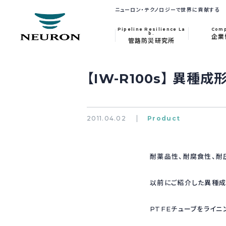
ニューロン・テクノロジーで世界に貢献する
Pipeline Resilience La
Com
b.
企業
管路防災研究所
【IW-R100s】 異
2011.04.02
Product
耐薬品性、耐腐食性、耐
以前にご紹介した異種成
PTFEチューブをライ