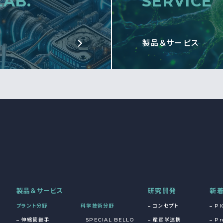
LAB.
SERVICE
製品＆サービス
製品＆サービス
研究開発
新
プラント分野
科学技術分野
コンセプト
PI
伸縮管継手
SPECIAL BELLO
産官学連携
Pr