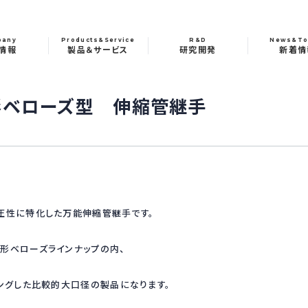
pany
Products&Service
R&D
News&To
情報
製品＆サービス
研究開発
新着情
種成形ベローズ型 伸縮管継手
圧性に特化した万能伸縮管継手です。
形ベローズラインナップの内、
ニングした比較的大口径の製品になります。