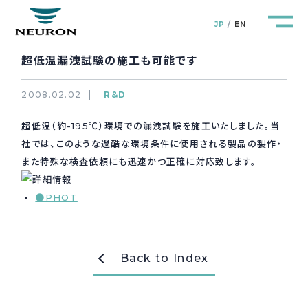
JP
EN
超低温漏洩試験の施工も可能です
2008.02.02
R&D
超低温（約-195℃）環境での漏洩試験を施工いたしました。当
管路防災研究所
Pipeline Resilience Lab.
社では、このような過酷な環境条件に使用される製品の製作・
また特殊な検査依頼にも迅速かつ正確に対応致します。
企業情報
Company
●PHOT
製品＆サービス
Products&Service
研究開発
R&D
Back to Index
新着情報
News&Topics