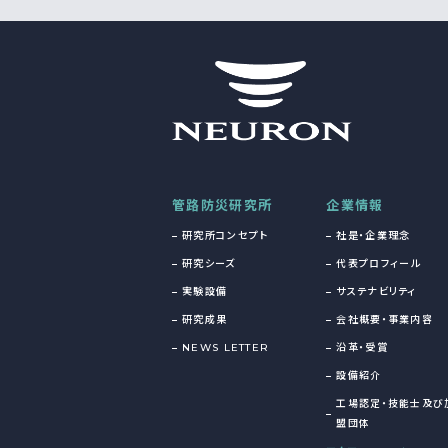
管路防災研究所
企業情報
研究所コンセプト
社是・企業理念
研究シーズ
代表プロフィール
実験設備
サステナビリティ
研究成果
会社概要・事業内容
NEWS LETTER
沿革・受賞
設備紹介
工場認定・技能士及び
盟団体