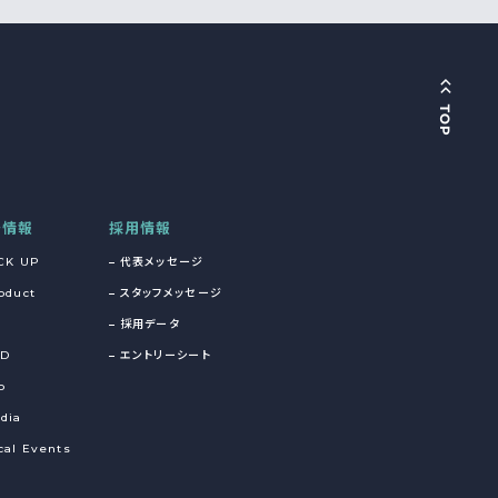
着情報
採用情報
CK UP
代表メッセージ
oduct
スタッフメッセージ
採用データ
&D
エントリーシート
o
dia
cal Events