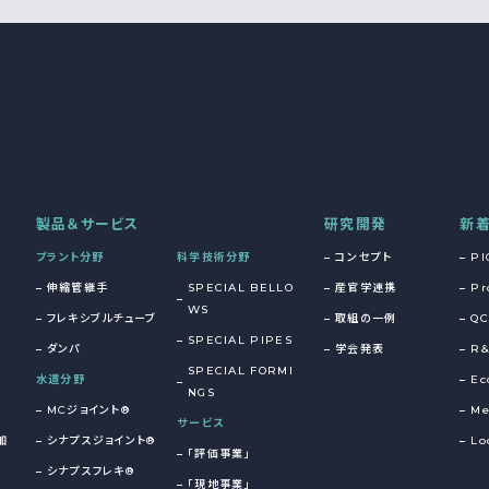
製品＆サービス
研究開発
新
プラント分野
科学技術分野
コンセプト
PI
伸縮管継手
SPECIAL BELLO
産官学連携
Pr
WS
フレキシブルチューブ
取組の一例
QC
SPECIAL PIPES
ダンパ
学会発表
R
SPECIAL FORMI
水道分野
Ec
NGS
MCジョイント®
Me
サービス
加
シナプスジョイント®
Lo
「評価事業」
シナプスフレキ®
「現地事業」