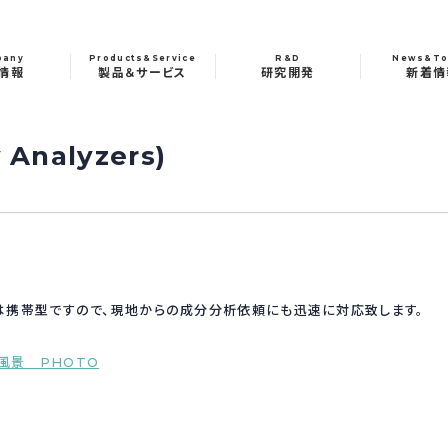
pany
Products&Service
R&D
News&To
情報
製品＆サービス
研究開発
新着情
Analyzers)
携帯型ですので、現地からの成分分析依頼にも迅速に対応致します。
風景 PHOTO