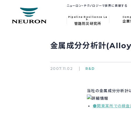
ニューロン・テクノロジーで世界に貢献する
Pipeline Resilience La
Com
b.
企業
管路防災研究所
金属成分分析計(Alloy 
2007.11.02
R&D
当社の金属成分分析計は
●関東某所での検査