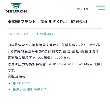
JP
EN
◆製鉄プラント 高炉用ＥＸＰ.Ｊ 継続受注
2007.02.03
Product
中国景気などの鋼材特需を受けて、各製鉄所のパワーアップに
管路防災研究所
Pipeline Resilience Lab.
よる伸縮管受注が引き続き好調です。高温・高圧・腐蝕性流体
等過酷な環境下で、フル稼働しております。
企業情報
Company
写真は圧力均衡型伸縮管[φ1800ｘ2400L 0.49MPa 仕様]
です。
製品＆サービス
Products&Service
●ＰＨＯＴＯ
●圧力均衡型伸縮継手
研究開発
R&D
新着情報
News&Topics