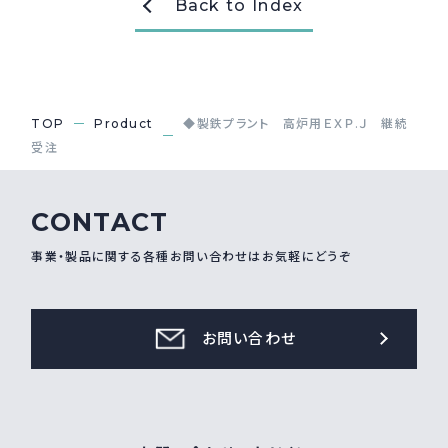
Back to Index
採用情報
Recruit
TOP
Product
◆製鉄プラント 高炉用ＥＸＰ.Ｊ 継続
お問い合わせ
受注
webカタログ
CONTACT
事業・製品に関する各種お問い合わせはお気軽にどうぞ
お問い合わせ