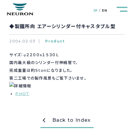
JP
EN
◆製鐵所向 エアーシリンダー付キャスタブル型
2004.02.03
Product
サイズ：φ２２００x１５３０Ｌ
管路防災研究所
Pipeline Resilience Lab.
国内最大級のシリンダー付伸縮管で、
完成重量は約５tonになりました。
企業情報
Company
第二工場での製作風景もご覧下さいませ。
製品＆サービス
PHOT
Products&Service
研究開発
R&D
Back to Index
新着情報
News&Topics