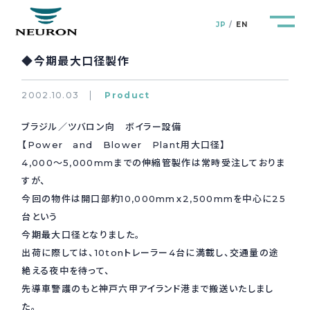
JP
EN
◆今期最大口径製作
2002.10.03
Product
ブラジル／ツバロン向 ボイラー設備
管路防災研究所
Pipeline Resilience Lab.
【Power and Blower Plant用大口径】
4,000〜5,000mmまでの伸縮管製作は常時受注しておりま
企業情報
Company
すが、
今回の物件は開口部約10,000mmｘ2,500mmを中心に25
製品＆サービス
台という
Products&Service
今期最大口径となりました。
出荷に際しては、10tonトレーラー4台に満載し、交通量の途
研究開発
R&D
絶える夜中を待って、
先導車警護のもと神戸六甲アイランド港まで搬送いたしまし
新着情報
News&Topics
た。