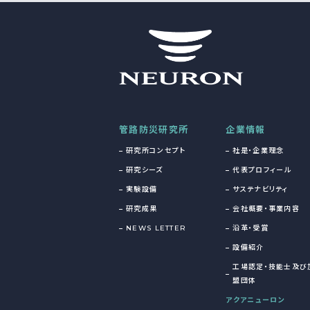
管路防災研究所
企業情報
研究所コンセプト
社是・企業理念
研究シーズ
代表プロフィール
実験設備
サステナビリティ
研究成果
会社概要・事業内容
NEWS LETTER
沿革・受賞
設備紹介
工場認定・技能士及び
盟団体
アクアニューロン