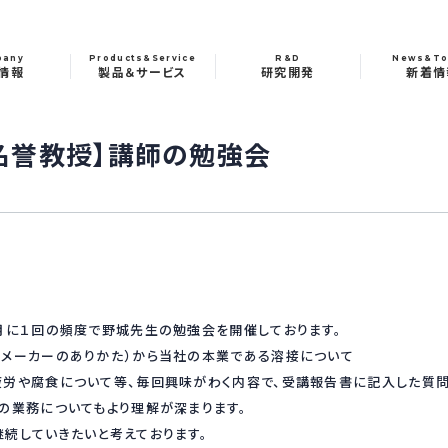
pany
Products&Service
R&D
News&To
情報
製品＆サービス
研究開発
新着情
名誉教授】講師の勉強会
月に１回の頻度で野城先生の勉強会を開催しております。
のメーカーのありかた）から当社の本業である溶接について
疲労や腐食について等、毎回興味がわく内容で、受講報告書に記入した質
の業務についてもより理解が深まります。
続していきたいと考えております。