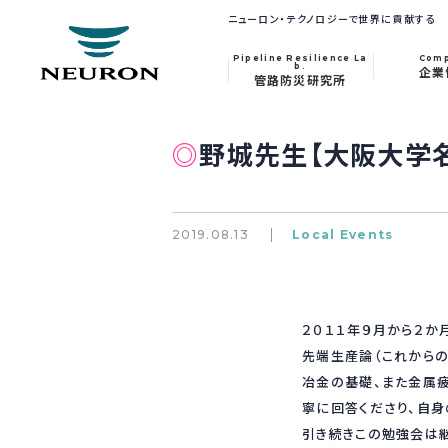
ニューロン・テクノロジーで世界に貢献する
Pipeline Resilience La
Com
b.
企業
管路防災研究所
◎
野城先生【大阪大学
2019.08.13
Local Events
２０１１年９月から２か
先端生産論（これから
冶金の基礎、また金属
寧に回答くださり、自身
引き続きこの勉強会は継