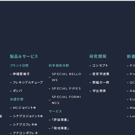
製品＆サービス
研究開発
新
プラント分野
科学技術分野
コンセプト
PI
伸縮管継手
SPECIAL BELLO
産官学連携
Pr
WS
フレキシブルチューブ
取組の一例
QC
SPECIAL PIPES
ダンパ
学会発表
R
SPECIAL FORMI
水道分野
Ec
NGS
MCジョイント®
Me
サービス
加
シナプスジョイント®
Lo
「評価事業」
シナプスフレキ®
「現地事業」
アナコンダフレキ