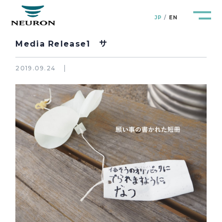
JP
EN
Media Release1 サ
2019.09.24
管路防災研究所
Pipeline Resilience Lab.
企業情報
Company
製品＆サービス
Products&Service
研究開発
R&D
新着情報
News&Topics