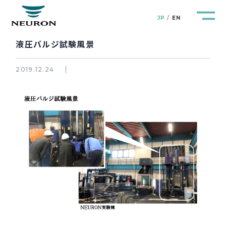
JP
EN
液圧バルジ試験風景
2019.12.24
管路防災研究所
Pipeline Resilience Lab.
企業情報
Company
製品＆サービス
Products&Service
研究開発
R&D
新着情報
News&Topics