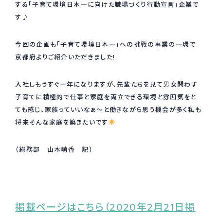
する「子育て環境日本一に向けた職場づくり行動宣言」企業で
す♪
採用情報
Recruit
今回の企画も「子育て環境日本一」への挑戦の事業の一環で
京都府よりご紹介いただきました!
お問い合わせ
入社しもうすぐ一年になりますが、先輩たちを見て男女問わず
webカタログ
子育てに積極的で仕事と家庭を両立できる環境と雰囲気をと
ても感じ、家族っていいなぁ～と働きながら思う機会が多く私も
将来そんな家庭を築きたいです
（総務部 山本萌香 記）
掲載ページはこちら（2020年2月21日掲