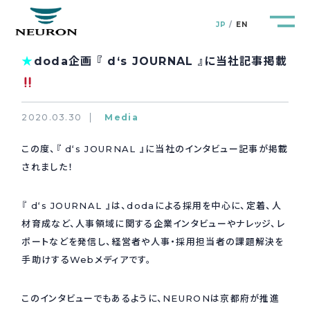
JP
EN
★
doda企画 『 d‘s JOURNAL 』に当社記事掲載
2020.03.30
Media
管路防災研究所
Pipeline Resilience Lab.
この度、『 d‘s JOURNAL 』に当社のインタビュー記事が掲載
されました！
企業情報
Company
『 d‘s JOURNAL 』は、dodaによる採用を中心に、定着、人
製品＆サービス
Products&Service
材育成など、人事領域に関する企業インタビューやナレッジ、レ
ポートなどを発信し、経営者や人事・採用担当者の課題解決を
研究開発
R&D
手助けするWebメディアです。
新着情報
このインタビューでもあるように、NEURONは京都府が推進
News&Topics