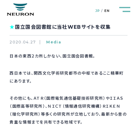
JP
EN
★
国立国会図書館に当社WEBサイトを収集
2020.04.27
Media
日本の東西２カ所しかない、国立国会図書館。
管路防災研究所
Pipeline Resilience Lab.
西日本では、関西文化学術研究都市の中枢であるここ精華町
企業情報
Company
にあります。
製品＆サービス
Products&Service
その他にも、ＡＴＲ（国際電気通信基礎技術研究所）やＩＩＡＳ
（国際高等研究所）、ＮＩＣＴ（情報通信研究機構）ＲＩＫＥＮ
研究開発
（理化学研究所）等多くの研究所が立地しており、最新から昔の
R&D
貴重な情報までを共有できる地域です。
新着情報
News&Topics