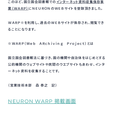
このほど、国立国会図書館での
インターネット資料収集保存事
業（ＷＡＲＰ）
にＮＥＵＲＯＮのＷＥＢサイトを登録頂きました。
採用情報
Recruit
ＷＡＲＰ※を利用し、過去のＷＥＢサイトが保存され、閲覧でき
ることになります。
お問い合わせ
※ＷＡＲＰ（Ｗｅｂ ＡＲｃｈｉｖｉｎｇ Ｐｒｏｊｅｃｔ）とは
webカタログ
国立国会図書館法に基づき、国の機関や自治体をはじめとする
公的機関のウェブサイトや民間のウエブサイトもあわせ、インタ
ーネット資料を収集することです。
（営業技術本部 森 泰之 記）
NEURON WARP 掲載画面