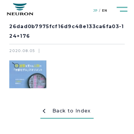
JP
EN
26dad0b7975fcf16d9c48e133ca6fa03-1
24×176
2020.08.05
管路防災研究所
Pipeline Resilience Lab.
企業情報
Company
製品＆サービス
Products&Service
研究開発
Back to Index
R&D
新着情報
News&Topics