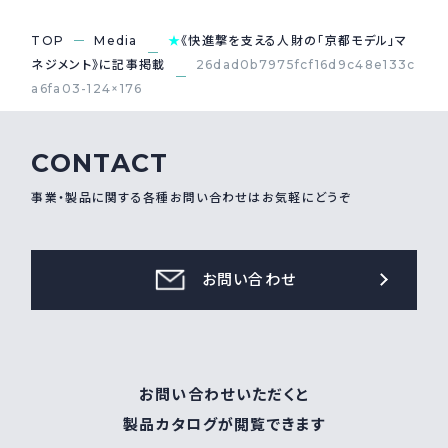
採用情報
TOP
Media
★
《快進撃を支える人財の「京都モデル」マ
Recruit
ネジメント》に記事掲載
26dad0b7975fcf16d9c48e133c
a6fa03-124×176
お問い合わせ
CONTACT
webカタログ
事業・製品に関する各種お問い合わせはお気軽にどうぞ
お問い合わせ
お問い合わせいただくと
製品カタログが閲覧できます