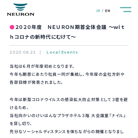
JP
EN
●
２０２０年度 ＮＥＵＲＯＮ期首全体会議 ～ｗｉｔ
ｈコロナの新時代にむけて～
2020.06.22
Local Events
管路防災研究所
Pipeline Resilience Lab.
当社は６月が年度初めとなります。
今年も期首にあたり社員一同が集結し、今年度の全社方針や
企業情報
Company
各部目標が発表されました。
製品＆サービス
Products&Service
今年は新型コロナウイルスの感染拡大防止対策として３密を避
けるため、
研究開発
R&D
当社向かいのけいはんなプラザホテル３階 大会議室『ナイル』
を貸し切り、
充分なソーシャルディスタンスを保ちながらの開催となりまし
新着情報
News&Topics